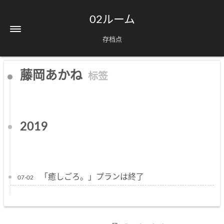
02ルーム
存档点
藤岡あかね
标签
2019
「癒しごろ。」プランは終了
07-02