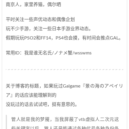
南京人，家里养猫，偶尔晒
平时关注一些声优动态和偶像企划
玩不少手游，关注一些日本手游业界动态。
假期玩玩PSO2和FF14，PS4也会摸，有时间会推点GAL。
常用ID：我是谁无名氏/ノナメ蟹/wsswms
关于博客的标题，如果玩过Galgame『景の海のアペイリ
ア』的话应该能理解到的
没玩过的话去试试吧，挺有意思的。
管人就是我的梦魇，当我屏蔽了vtb虚拟人二次元这
些关键字以后，管人还是能通过各种代号各种身份各