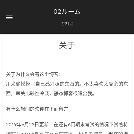
02ルーム
存档点
关于
关于为什么会有这个博客：
用来偷摸摸写自己感兴趣的东西的。不太喜欢太复杂的东
西，审美比较性冷淡，静态博客很适合我。
有什么想问的欢迎在下面留言
2019年6月23日更新：在还有6门期末考试的情况下试着将