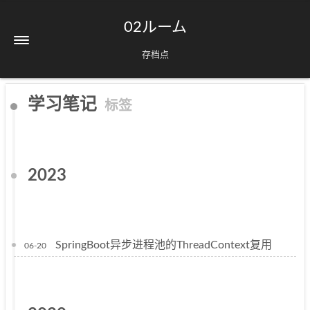
02ルーム
存档点
学习笔记
标签
2023
SpringBoot异步进程池的ThreadContext复用
06-20