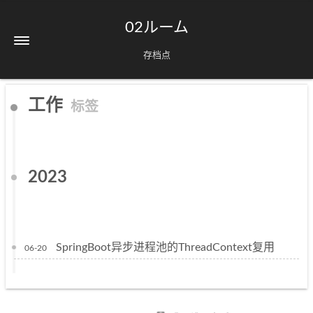
02ルーム
存档点
工作
标签
2023
SpringBoot异步进程池的ThreadContext复用
06-20