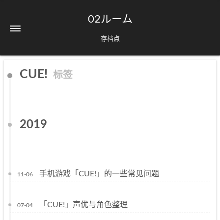
02ルーム
存档点
CUE!
标签
2019
手机游戏「CUE!」的一些常见问题
11-06
「CUE!」声优与角色整理
07-04