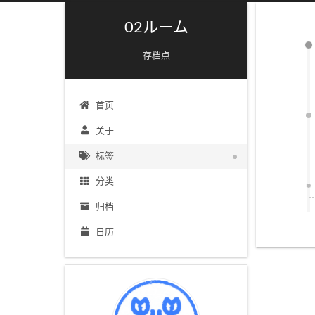
02ルーム
存档点
首页
关于
标签
分类
归档
日历