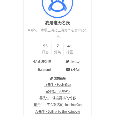
我是谁无名氏
今が旬！本場上海に上海ガニを食べに行
こう♪
55
7
41
日志
分类
标签
新浪微博
Twitter
Bangumi
E-Mail
友情链接
飞先生 - FeelyBlog
空小姐 - SORA'S
雾先生 - 佳凌雾杨的博客
星先生 - 不会取名的HoshinoKun
Ａ先生 - Sailing to the Rainbow