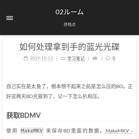
02ルーム
存档点
如何处理拿到手的蓝光光碟
2019-10-13
学习笔记
0
自己实在是太鱼了，根本想不起来之前是怎么压的BD。正
好这两天BD光驱到了，记一下怎么扒和压。
获取BDMV
MakeMKV
使用
来保存BD里面的数据。
MakeMKV -