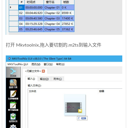
打开 Mkvtoolnix,拖入要切割的.m2ts到输入文件