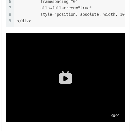
6
          framespacing="0" 
7
          allowfullscreen="true" 
8
          style="position: absolute; width: 100%
9
</div>