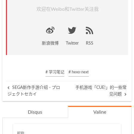
欢迎在Weibo和Twitter关注我
新浪微博
Twitter
RSS
# 学习笔记
# hexo-next
SEGA新作手游介绍 - プロ
手机游戏「CUE!」的一些常
ジェクトセカイ
见问题
Disqus
Valine