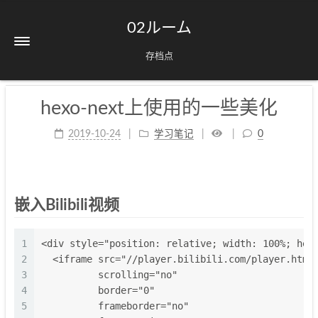
02ルーム
存档点
hexo-next上使用的一些美化
2019-10-24
学习笔记
0
嵌入Bilibili视频
1
<div style="position: relative; width: 100%; hei
2
  <iframe src="//player.bilibili.com/player.html
3
          scrolling="no" 
4
          border="0" 
5
          frameborder="no" 