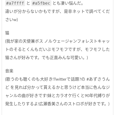
#a7ffff
#a5fbec
と
とも凄い悩んだ。
違いが分からないかもですが、是非ネットで調べてくだ
さいw)
猫
(我が家の天使兼ボス ノルウェージャンフォレストキャッ
トのそるとくんもだいぶモフモフですが、モフモフした
猫さんが好みです。でも正直みんな可愛い。)
音楽
(歌うのも聴くのも大好き!Twitterで話題?の #あずさうん
ど を見れば分かって貰えるかと思うけど本当に色んなジ
ャンルの曲が好きです!妹とカラオケ行くと90年代縛りが
発生したりするよ!広瀬香美さんのストロボが好きです。)