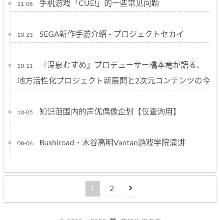
手机游戏「CUE!」的一些常见问题
11-06
SEGA新作手游介绍 - プロジェクトセカイ
10-23
『温泉むすめ』プロデューサー橋本竜が語る、
10-11
地方活性化プロジェクト新展開と2次元コンテンツの今
知识范围内的声优偶像企划【仅查询用】
10-05
Bushiroad・木谷高明Vantan游戏学院演讲
08-06
1
2