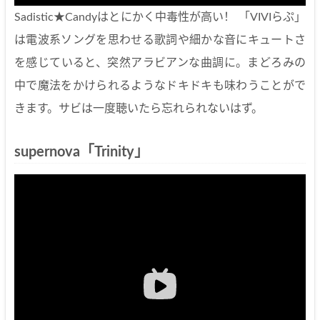
Sadistic★Candyはとにかく中毒性が高い！ 「VIVIらぷ」
は電波系ソングを思わせる歌詞や細かな音にキュートさ
を感じていると、突然アラビアンな曲調に。まどろみの
中で魔法をかけられるようなドキドキも味わうことがで
きます。サビは一度聴いたら忘れられないはず。
supernova「Trinity」