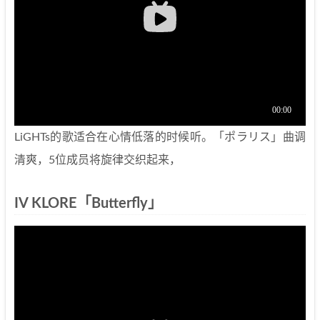
LiGHTs的歌适合在心情低落的时候听。「ポラリス」曲调
清爽，5位成员将旋律交织起来，
IV KLORE「Butterfly」