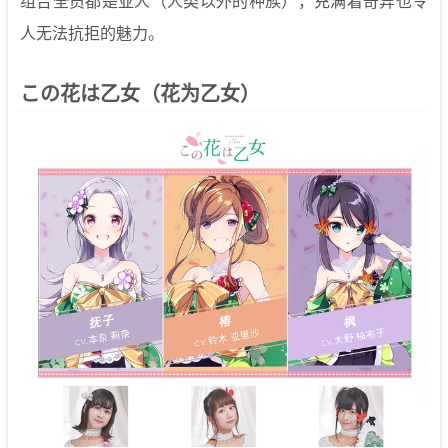
组合全员都是亚人（人类以外的种族），充满着奇异也令
人无法抗拒的魅力。
この花は乙女（花为乙女）