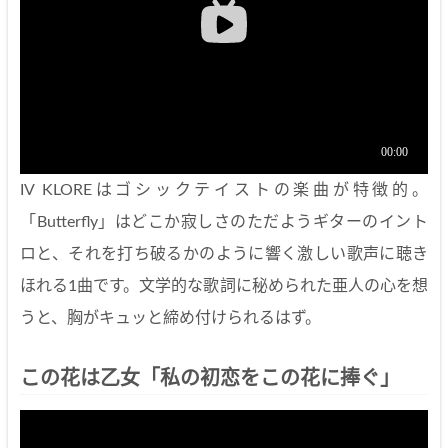
IV KLOREはゴシックテイストの楽曲が特徴的。
「Butterfly」はどこか寂しさのただようギターのイント
ロと、それを打ち破るかのように響く激しい歌声に聴き
ほれる1曲です。文学的な歌詞に秘められた亜人の心を想
うと、胸がキュッと締め付けられるはず。
この花は乙女「私の初恋をこの花に捧ぐ」