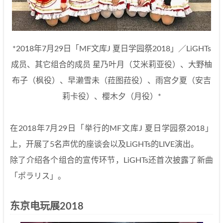
*2018年7月29日「MF文库J 夏日学园祭2018」／LiGHTs
成员、其它组合的成员 星乃叶月（艾米莉亚役）、大野柚
布子（枫役）、早濑雪未（菈图菈役）、雨宫夕夏（安吉
莉卡役）、樱木夕（月役）*
在2018年7月29日「举行的MF文库J 夏日学园祭2018」
上，开展了5名声优的座谈会以及LiGHTs的LIVE演出。
除了介绍各个组合的宣传环节，LiGHTs还首次披露了新曲
「ポラリス」。
东京电玩展2018