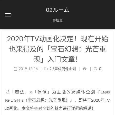
02ルーム
存档点
2020年TV动画化决定！现在开始
也来得及的「宝石幻想：光芒重
现」入门文章！
2019-12-16
2.5声优偶像企划
0
以「魔法」×「偶像」为主题的跨媒体企划『Lapis
Re:LiGHTs（宝石幻想：光芒重现）』，即将于2020年TV
动画化。本文将会对企划的魅力进行详尽的解说！