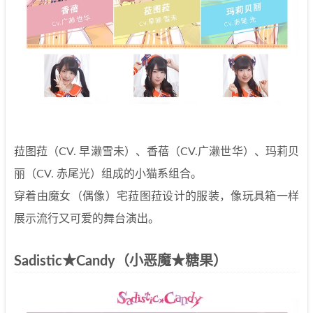
菈图菈（CV. 早濑雪未）、香蓓（CV.广濑世华）、玛莉贝
丽（CV. 赤尾光）组成的小猫系组合。
穿着由魔女（偶像）宅菈图菈设计的服装，像玩具箱一样
展示流行又可爱的舞台演出。
Sadistic★Candy（小恶魔★糖果）