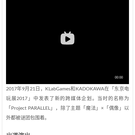
2017年9月21日，KLabGames和KADOKAWA在「东京电
玩展2017」中发表了新的跨媒体企划。当时的名称为
「Project PARALLEL」，除了主题「魔法」×「偶像」以
外都被谜团包围着。