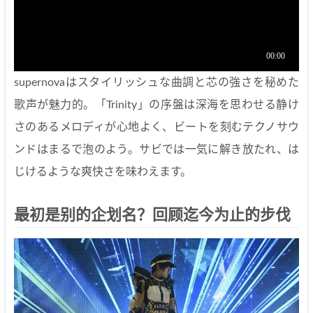
supernovaはスタイリッシュな曲調と芯の強さを秘めた
歌声が魅力的。「Trinity」の序盤は深海を思わせる静け
さのあるメロディが心地よく、ビートを刻むテクノサウ
ンドはまるで泡のよう。サビでは一気に解き放たれ、は
じけるような爽快さを味わえます。
最初是别的企划名？回顾迄今为止的步伐