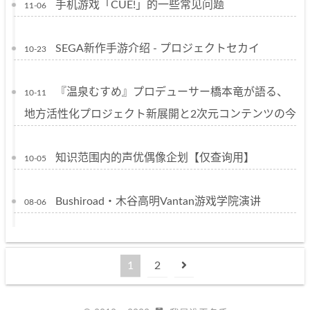
手机游戏「CUE!」的一些常见问题
11-06
SEGA新作手游介绍 - プロジェクトセカイ
10-23
『温泉むすめ』プロデューサー橋本竜が語る、
10-11
地方活性化プロジェクト新展開と2次元コンテンツの今
知识范围内的声优偶像企划【仅查询用】
10-05
Bushiroad・木谷高明Vantan游戏学院演讲
08-06
1
2