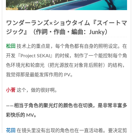
ワンダーランズ×ショウタイム『スイートマ
ジック』（作詞・作曲・編曲：Junky）
松田
技术上的重点是，每个角色都有自身的照明设定。在
开发『Project SEKAI』的时候，制作了一个能控制每个角
色环境光和轮廓光（把光源放在对象背后照射）的结构，
我觉得那是最能发挥作用的 PV。
小菅
这个，做的很好啊。
——相当于角色的聚光灯的颜色也在切换，是非常丰富多
彩快乐的 MV。
花田
在镜头里没有出现的角色也在一直活动着。要决定剪