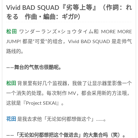
Vivid BAD SQUAD『劣等上等』（作詞：れ
をる 作曲・編曲：ギガP）
松田
ワンダーランズ×ショウタイム和 MORE MORE
JUMP! 都是“可爱”的组合，Vivid BAD SQUAD 是走帅气
路线的。
——舞台的气氛也很酷呢。
松田
背景里有好几个监视器，我做了让显示器里影像一个
一个消失的处理。每次制作 MV，都会采用新的方法哦，
这就是『Project SEKAI』。
花田
是我去求他「无论如何都想做这个」……。
——「无论如何都想把这个做进去」的大集合吗（笑）。