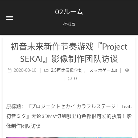
02ルーム
存档点
初音未来新作节奏游戏『Project
SEKAI』影像制作团队访谈
2020-03-10
2.5声优偶像企划
，
スマホゲームs
0
原标题：
『プロジェクトセカイ カラフルステージ！ feat.
初音ミク』无论3DMV切到哪里角色都很可爱的执着！影
像制作团队访谈