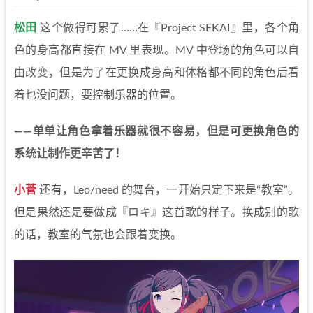
松田
这个做得可累了……在『Project SEKAI』里，各个角
色的身高都直接在 MV 里表现。MV 中登场的角色可以自
由改变，但是为了在更换成身高和体格都不同的角色后看
着也没问题，要控制乐器的位置。
——单单让角色拿着乐器就很不容易，但是可更换角色的
系统让制作更辛苦了！
小菅
还有，Leo/need 的舞台，一开始只定下来是“教室”。
但是果然还是要做成『ロキ』这首歌的样子。换成别的歌
的话，教室的气氛也会跟着变换。