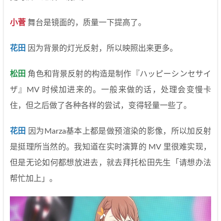
小菅
舞台是镜面的，质量一下提高了。
花田
因为背景的灯光反射，所以映照出来更多。
松田
角色和背景反射的构造是制作『ハッピーシンセサイ
ザ』MV 时候加进来的。一般来做的话，处理会变慢卡
住，但之后做了各种各样的尝试，变得轻量一些了。
花田
因为Marza基本上都是做预渲染的影像，所以加反射
是挺理所当然的。我知道在实时演算的 MV 里很难实现，
但是无论如何都想放进去，就去拜托松田先生「请想办法
帮忙加上」。