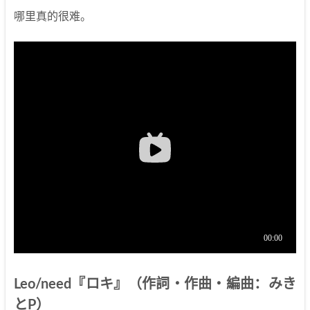
哪里真的很难。
Leo/need『ロキ』（作詞・作曲・編曲：みき
とP）