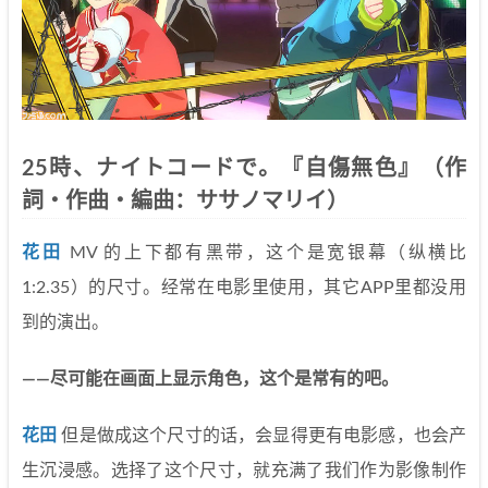
25時、ナイトコードで。『自傷無色』（作
詞・作曲・編曲：ササノマリイ）
花田
MV 的上下都有黑带，这个是宽银幕（纵横比
1:2.35）的尺寸。经常在电影里使用，其它APP里都没用
到的演出。
——尽可能在画面上显示角色，这个是常有的吧。
花田
但是做成这个尺寸的话，会显得更有电影感，也会产
生沉浸感。选择了这个尺寸，就充满了我们作为影像制作