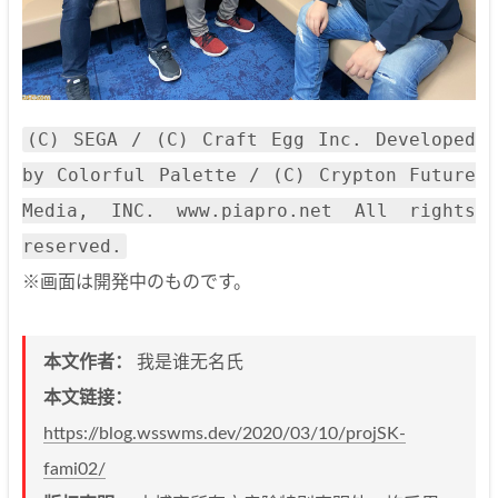
(C) SEGA / (C) Craft Egg Inc. Developed
by Colorful Palette / (C) Crypton Future
Media, INC. www.piapro.net All rights
reserved.
※画面は開発中のものです。
本文作者：
我是谁无名氏
本文链接：
https://blog.wsswms.dev/2020/03/10/projSK-
fami02/